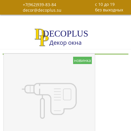
c 10 до 19
+7(962)939-83-84
без выходных
decor@decoplus.su
DECOPLUS
Декор окна
новинка